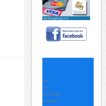
+
31
°
C
+
34°
+
14°
Montbeugny
Samedi, 08