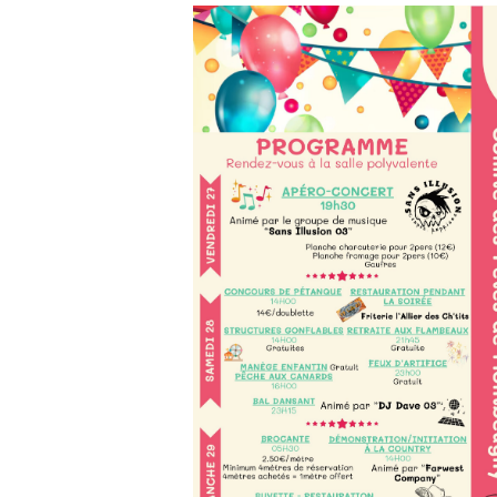
e
iCalendar
Office 365