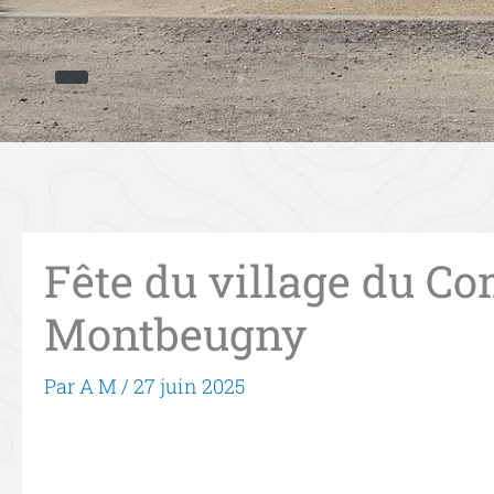
Fête du village du Co
Montbeugny
Par
A M
/
27 juin 2025