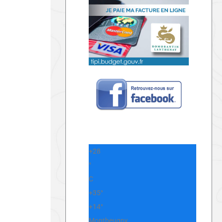
+
28
°
C
+
35°
+
14°
Montbeugny