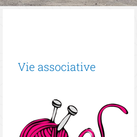
Vie associative
De
Fils
en
Aiguilles