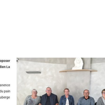
roposer
dien La
manence
du pain
Auberge