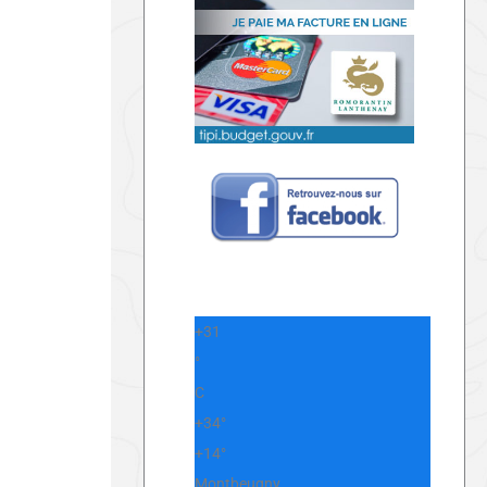
+
31
°
C
+
34°
+
14°
Montbeugny