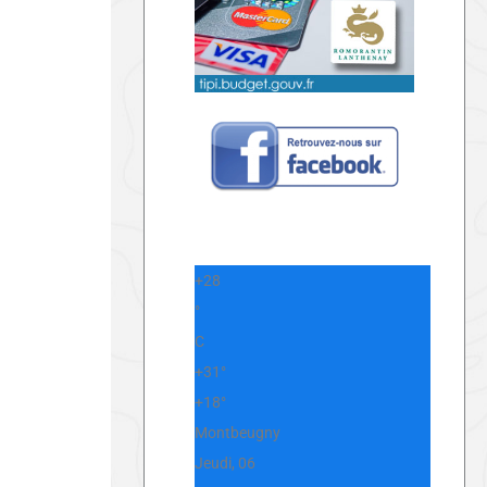
+
28
°
C
+
31°
+
18°
Montbeugny
Jeudi, 06